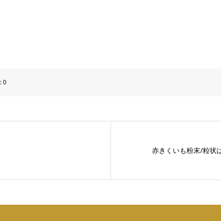
:
0
赤きくいも粉末/粒状