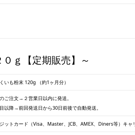
２０ｇ【定期販売】～
くいも粉末 120g （約1ヶ月分）
のご注文→２営業日以内に発送。
目以降→前回発送日から30日前後で自動発送。
ジットカード（Visa、Master、JCB、AMEX、Diners等）キ