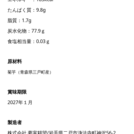
たんぱく質：9.8g
脂質：1.7g
炭水化物：77.9ｇ
食塩相当量：0.03ｇ
原材料
菊芋（青森県三戸町産）
賞味期限
2027年１月
製造者
株式会社 夢実耕望/岩手県二戸市浄法寺町神沢56-2